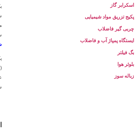
اسکرابر گاز
ی
ش
پکیج تزریق مواد شیمیایی
م
چربی گیر فاضلاب
س
ایستگاه پمپاژ آب و فاضلاب
ش
بگ فیلتر
بلوئر هوا
(
زباله سوز
ع
ش
ا