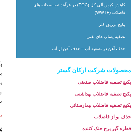
کاهش کربن آلی کل (TOC) در فرآیند تصفیه‌خانه ‌های
فاضلاب (WWTP)
پکیج تزریق کلر
تصفیه پساب های نفتی
حذف آهن در تصفیه آب – حذف آهن از آب
پ
محصولات شرکت ارکان گستر
پ
پکیج تصفیه فاضلاب صنعتی
پ
و
پکیج تصفیه فاضلاب بهداشتی
س
پکیج تصفیه فاضلاب بیمارستانی
بی
حذف بو از فاضلاب
پ
قطره گیر برج خنک کننده