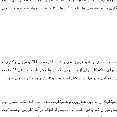
ازی در پتروشیمی ها، پالایشگاه ها ، کارخانجات مواد شوینده و … می
دستگاه کلر زنی مایع از همان نوع که قبلا ذکر شد شامل مخزن، پمپ، محفظه مکش و شیر تزریق می باشد. با توجه به PH و میزان باکتری و
آلودگی آب، ابتدا مقدار کلر مورد نیاز اندازه گیری شده و وارد آب می شود. برای اینکه کلر برای از بین بردن آلاینده ها موثر باشد، حداقل 25 دقیقه
ی شیمیایی و در نهایت تشکیل اسید هیدروکلریک و هیپوکلریت می شود.
وکلریک را به یون هیدروژن و هیپوکلریت تبدیل می کند. نکته بسیار مهم
 میزان کلر باقی مانده در آب پس از انجام فرآیند کلرزنی توسط کیت