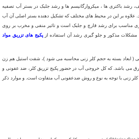
 رشد باکتری ها ، میکروارگانیسم ها و رشد جلبک در بستر آب تصفیه
 علاوه بر این در محیط های مختلف که تشکیل دهنده بستر اصلی آن آب
 مناسب برای رشد قارچ و جلبک است و تاثیر منفی و مخرب بر روی
ا مشکلات مذکور و جلو گیری رشد آن استفاده از
پکیج های تزریق مواد
دد پمپ تزریق ( Dosing pump )، تانک پلی اتیلنی ( ابعاد بسته به حجم کلر زنی محاسبه می شود )، شفت استیل هم زن
برق می باشد. که کل خروجی آب در حضور پکیج تزریق کلر، ضد عفونی و
ج کلر زنی با توجه به نوع و روش ضدعفونی آب متفاوت است. و موارد ذکر