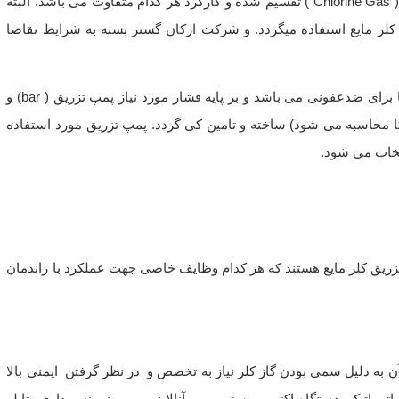
) و کلر گازی ( Chlorine Gas ) تقسیم شده و کارکرد هر کدام متفاوت می باشد. البته
 کلر مایع استفاده میگردد. و شرکت ارکان گستر بسته به شرایط تقاضا
پکیج تزریق کلر مایع یکی از عمده ترین آپشن های مورد استفاده استخر ها برای ضدعفونی می باشد و بر پایه فشار مورد نیاز پمپ تزریق ( bar) و
آرکا محاسبه می شود) ساخته و تامین کی گردد. پمپ تزریق مورد استفاده
تخاب می شود.
زریق کلر مایع هستند که هر کدام وظایف خاصی جهت عملکرد با راندمان
آن به دلیل سمی بودن گاز کلر نیاز به تخصص و در نظر گرفتن ایمنی بالا
توماتیک، دستگاه اکتور، بوستر پمپ، آنالایزر، پمپ نمونه برداری، تابلو