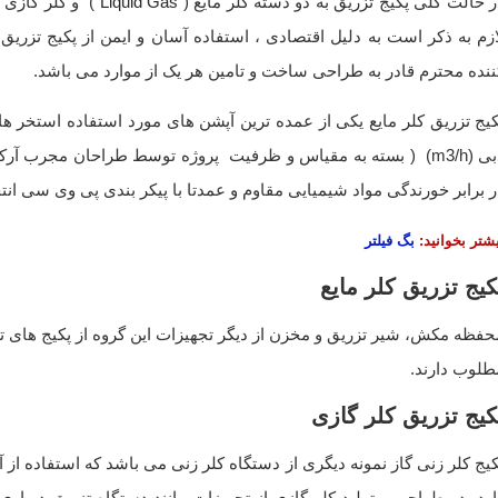
ر حالت کلی پکیج تزریق به دو دسته کلر مایع (
Liquid Gas
ازم به ذکر است به دلیل اقتصادی ، استفاده آسان و ایمن از پکیج تزریق
ننده محترم قادر به طراحی ساخت و تامین هر یک از موارد می باشد.
دبی (m3/h) ( بسته به مقیاس و ظرفیت پروژه توسط طراحان مجرب 
ر برابر خورندگی مواد شیمیایی مقاوم و عمدتا با پیکر بندی پی وی سی ان
شتر بخوانید:
بگ فیلتر
کیج تزریق کلر مایع
حفظه مکش، شیر تزریق و مخزن از دیگر تجهیزات این گروه از پکیج های ت
طلوب دارند.
کیج تزریق کلر گازی
کیج کلر زنی گاز نمونه دیگری از دستگاه کلر زنی می باشد که استفاده از 
ارد، در طراحی و تولید کلر گازی از تجهیزات مانند دستگاه تزریق دیواری ا