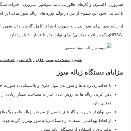
هیدروژن، اکسیژن و گازهای هالوژنی مانند سولفور، نیتروژن ، فلزات سنگ
باعث می شود این سموم از بین در تولید کوره های زباله سوز هدف این است که کوره بتواند در طیف دمایی بین 1200تا 1600درجه س
از زباله سوز برای سوزاندن، به صورت احتراق کامل گازهای زائد سمی است
HRSG(دیگ بازیافت حرارتی) برای تولید بخار تا فشار ۲۰ بار را دارد.
تصویر تست سیستم های زباله سوز صنعت تام
مزایای دستگاه زباله سوز
با جداسازی زباله ها و سوزاندن مواد فلزی و پلاستیکی به صورت جداگ
دفن کردن زباله ها به روش عادی نیاز به مساحت بسیار زیادی از
کمتری دارد.
می توان از حرارت و گاز های حاصل از سوختن زباله ها در دیگ های 
از لحاظ بهداشتی استفاده از دستگاه زباله سوز بهترین گزینه جه
تولید برق با استفاده از دستگاه زباله سوز .