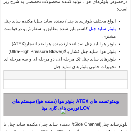
درخصوص بلوئرهای هوا ، تولید کننده محصولات تخصصی به شرح زیر
است:
انواع مختلف بلوئرساید چنل/ دمنده ساید چنل/ مکنده ساید چنل
بلوئر ساید چنل
کاستومایز شده مطابق با سفارش و درخواست
مشتری
بلوئر هوا اید چنل ضد انفجار/ دمنده هوا ضد انفجار(ATEX)
بلوئر هوا ساید چنل فشار بالا(Ultra-High Pressure Blower)
بلوئرهای ساید چنل تک مرحله ای، دو مرحله ای و سه مرحله ای
تجهیزات جانبی بلوئرهای ساید چنل
ویدئو تست های ATEX
بلوئر هوا
(دمنده هوا) سیستم های
LOV توربین های
گازی مپنا
بلوئرساید چنل(Side Channel)/ دمنده ساید چنل/ مکنده ساید چنل با