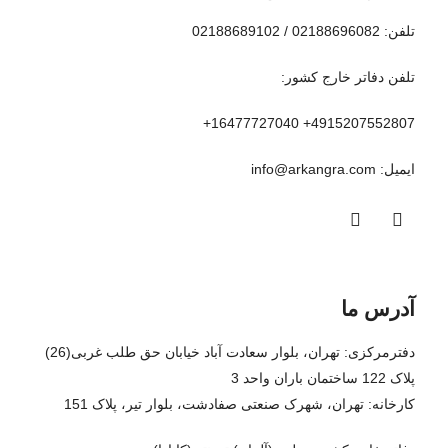
تلفن: 02188696082 / 02188689102
تلفن دفاتر خارج کشور:
4915207552807+ 16477727040+
ایمیل:‌ info@arkangra.com
آدرس ما
دفترمرکزی: تهران، بلوار سعادت آباد خیابان حق طلب غربی(26)
پلاک 122 ساختمان باران واحد 3
کارخانه: تهران، شهرک صنعتی صفادشت، بلوار تیر، پلاک 151