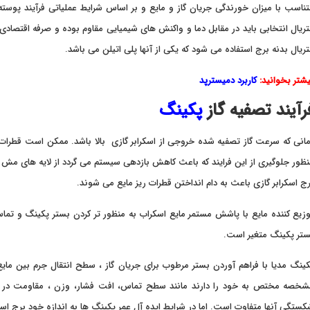
ناسب با میزان خورندگی جریان گاز و مایع و بر اساس شرایط عملیاتی فرآیند پوسته 
ریال انتخابی باید در مقابل دما و واکنش های شیمیایی مقاوم بوده و صرفه اقتصادی د
ریال بدنه برج استفاده می شود که یکی از آنها پلی اتیلن می باشد.
شتر بخوانید:
کاربرد دمیسترپد
رآیند تصفیه گاز
پکینگ
انی که سرعت گاز تصفیه شده خروجی از اسکرابر گازی بالا باشد. ممکن است قطرات ری
ظور جلوگیری از این فرایند که باعث کاهش بازدهی سیستم می گردد از لایه های مش ب
ج اسکرابر گازی باعث به دام انداختن قطرات ریز مایع می شوند.
زیع کننده مایع با پاشش مستمر مایع اسکراب به منظور تر کردن بستر پکینگ و تماس م
تر پکینگ متغیر است.
ینگ مدیا با فراهم آوردن بستر مرطوب برای جریان گاز ، سطح انتقال جرم بین مایع
شخصه مختص به خود را دارند مانند سطح تماس، افت فشار، وزن ، مقاومت در م
ستگی آنها متفاوت است. اما در شرایط ایده آل عمر پکینگ ها به اندازه خود برج اسک