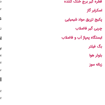
قطره گیر برج خنک کننده
در
بس
اسکرابر گاز
ع
پکیج تزریق مواد شیمیایی
چربی گیر فاضلاب
تج
ایستگاه پمپاژ آب و فاضلاب
ا
بگ فیلتر
ای
بلوئر هوا
اف
ان
زباله سوز
با
ا
پک
پر