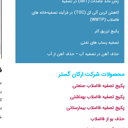
زمان ماند جامدات (SRT) در تصفیه
کاهش کربن آلی کل (TOC) در فرآیند تصفیه‌خانه ‌های
فاضلاب (WWTP)
پکیج تزریق کلر
تصفیه پساب های نفتی
حذف آهن در تصفیه آب – حذف آهن از آب
ف
محصولات شرکت ارکان گستر
جذ
پکیج تصفیه فاضلاب صنعتی
یک
پکیج تصفیه فاضلاب بهداشتی
گا
پکیج تصفیه فاضلاب بیمارستانی
ان
شی
حذف بو از فاضلاب