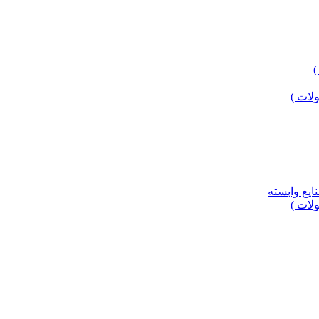
لات )
ایع وابسته
لات )