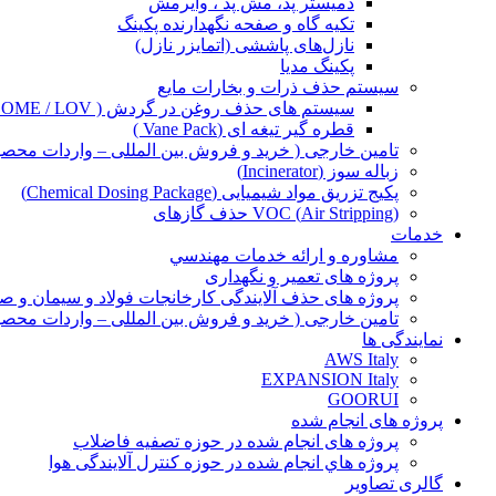
دمیستر پد، مش پد ، وایرمش
تکیه گاه و صفحه نگهدارنده پکینگ
نازل‌های پاششی (اتمایزر نازل)
پکینگ مدیا
سيستم حذف ذرات و بخارات مایع
سیستم های حذف روغن در گردش ( OME / LOV )
قطره گیر تیغه ای (Vane Pack )
تامین خارجی ( خرید و فروش بین المللی – واردات محصو
زباله سوز (Incinerator)
پکیج‌ تزریق مواد شیمیایی (Chemical Dosing Package)
(Air Stripping) VOC حذف گازهای
خدمات
مشاوره و ارائه خدمات مهندسي
پروژه های تعمیر و نگهداری
پروژه های حذف آلایندگی کارخانجات فولاد و سیمان و صن
تامین خارجی ( خرید و فروش بین المللی – واردات محصو
نمایندگی ها
AWS Italy
EXPANSION Italy
GOORUI
پروژه های انجام شده
پروژه های انجام شده در حوزه تصفیه فاضلاب
پروژه هاي انجام شده در حوزه کنترل آلایندگی هوا
گالری تصاویر