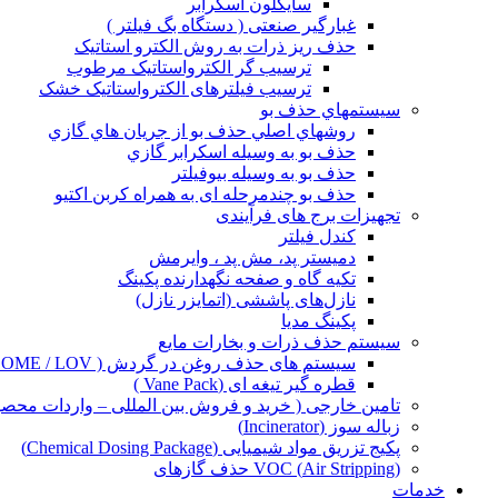
سایکلون اسکرابر
غبارگیر صنعتی ( دستگاه بگ فیلتر )
حذف ریز ذرات به روش الکترو استاتيک
ترسیب گر الکترواستاتیک مرطوب
ترسیب فیلترهای الکترواستاتیک خشک
سيستمهاي حذف بو
روشهاي اصلي حذف بو از جريان هاي گازي
حذف بو به وسيله اسكرابر گازي
حذف بو به وسیله بیوفیلتر
حذف بو چندمرحله ای به همراه کربن اکتیو
تجهیزات برج های فرآیندی
کندل فیلتر
دمیستر پد، مش پد ، وایرمش
تکیه گاه و صفحه نگهدارنده پکینگ
نازل‌های پاششی (اتمایزر نازل)
پکینگ مدیا
سيستم حذف ذرات و بخارات مایع
سیستم های حذف روغن در گردش ( OME / LOV )
قطره گیر تیغه ای (Vane Pack )
تامین خارجی ( خرید و فروش بین المللی – واردات محصو
زباله سوز (Incinerator)
پکیج‌ تزریق مواد شیمیایی (Chemical Dosing Package)
(Air Stripping) VOC حذف گازهای
خدمات