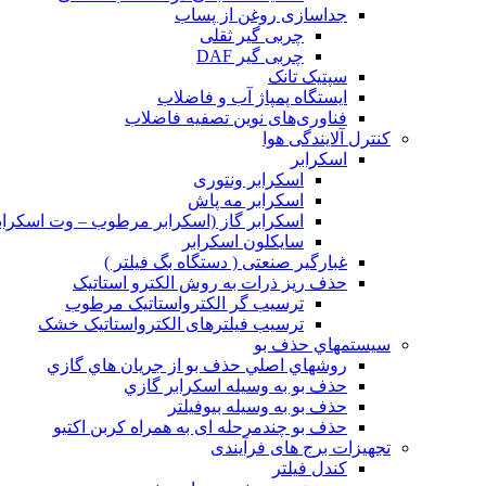
جداسازی روغن از پساب
چربی گیر ثقلی
چربی گیر DAF
سپتیک تانک
ایستگاه پمپاژ آب و فاضلاب
فناوری‌های نوین تصفیه فاضلاب
کنترل آلایندگی هوا
اسکرابر
اسکرابر ونتوری
اسکرابر مه پاش
اسکرابر گاز (اسکرابر مرطوب – وت اسکرابر-
سایکلون اسکرابر
غبارگیر صنعتی ( دستگاه بگ فیلتر )
حذف ریز ذرات به روش الکترو استاتيک
ترسیب گر الکترواستاتیک مرطوب
ترسیب فیلترهای الکترواستاتیک خشک
سيستمهاي حذف بو
روشهاي اصلي حذف بو از جريان هاي گازي
حذف بو به وسيله اسكرابر گازي
حذف بو به وسیله بیوفیلتر
حذف بو چندمرحله ای به همراه کربن اکتیو
تجهیزات برج های فرآیندی
کندل فیلتر