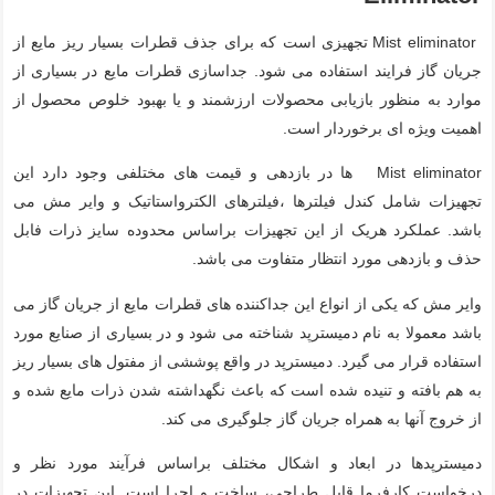
Mist eliminator تجهیزی است که برای جذف قطرات بسیار ریز مایع از
جریان گاز فرایند استفاده می شود. جداسازی قطرات مایع در بسیاری از
موارد به منظور بازیابی محصولات ارزشمند و یا بهبود خلوص محصول از
اهمیت ویژه ای برخوردار است.
Mist eliminator ها در بازدهی و قیمت های مختلفی وجود دارد این
تجهیزات شامل کندل فیلترها ،فیلترهای الکترواستاتیک و وایر مش می
باشد. عملکرد هریک از این تجهیزات براساس محدوده سایز ذرات فابل
حذف و بازدهی مورد انتظار متفاوت می باشد.
وایر مش که یکی از انواع این جداکننده های قطرات مایع از جریان گاز می
باشد معمولا به نام دمیسترپد شناخته می شود و در بسیاری از صنایع مورد
استفاده قرار می گیرد. دمیسترپد در واقع پوششی از مفتول های بسیار ریز
به هم بافته و تنیده شده است که باعث نگهداشته شدن ذرات مایع شده و
از خروج آنها به همراه جریان گاز جلوگیری می کند.
دمیسترپدها در ابعاد و اشکال مختلف براساس فرآیند مورد نظر و
درخواست کارفرما قابل طراحی، ساخت و اجرا است. این تجهیزات در