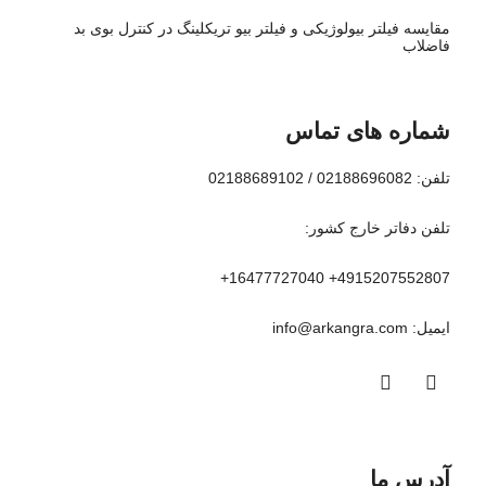
مقایسه فیلتر بیولوژیکی و فیلتر بیو تریکلینگ در کنترل بوی بد
فاضلاب
شماره های تماس
تلفن: 02188696082 / 02188689102
تلفن دفاتر خارج کشور:
4915207552807+ 16477727040+
ایمیل:‌ info@arkangra.com
آدرس ما