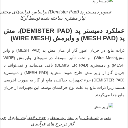
تصویر دمیستر پد (Demister Pad) براساس فرایندهای مخ
نیاز مشتری ساخته شده توسط آرکا
عملکرد دمیستر پد (DEMISTER PAD)، مش
پد (MESH PAD) و وایرمش (WIRE MESH)
ذرات مایع در جریان عبور گاز از میان مش پد (MESH PAD) و وایر
مش(Wire Mesh) و تحت تأثیر سیم‌ها، در سیم‌های وایرمش (WIRE
MESH) و دمیسترپد (DEMISTER PAD) باقی می‌مانند و نمی‌توانند با
جریان گاز از وایر مش خارج شوند. مش‌پد (MESH PAD) و دمیسترپد
(DEMISTER PAD) جزء تجهیزات جداکننده مایع از گاز به صورت اینرسی
هستند زیرا ذرات مایع به علت نوع حرکتشان توسط این تجهیزات از جریان
مایع جدا می‌گردند.
تصویر شماتیک وایر مش به منظور حذف قطرات مایع از جری
گاز در برج های فرآیندی