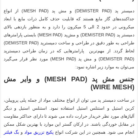
دمیستر پد (DEMISTER PAD) و مش پد (MESH PAD) از انواع
جداکننده‌های گاز مایع هستند که قابلیت حذف کامل ذرات مایع با ابعاد
میکرونی در حدود 2 الی 5 میکرون را دارد و به منظور بازدهی بالای
دمیستر پد (DEMISTER PAD) و مش‌پد (MESH PAD) بایستی پارامترهای
طراحی به طور دقیق در طراحی و ساخت دمیسترپد (DEMISTER PAD)
لحاظ گردد. از مهم‌‌ترین پارامترهایی که در زمان طراحی دمیسترپد
(DEMISTER PAD) و مش پد (MESH PAD) مورد نظر قرار می‌‌گیرد
می‌توان به موارد زیر اشاره نمود:
جنس مش پد (MESH PAD) و وایر مش
(WIRE MESH)
در ساخت دمیستر پد می توان از انواع مختلف مواد از جمله پلی پروپیلن،
کربن استیل و استنلس استیل استفاده نمود. استنلس استیل و دیگر
آلیاژهای مورد نظر خریدار حرارت داده می شوند تا دارای حداکثر مقاومت
در مقابل خوردگی باشند. در ارکان گستر این موارد با بهترین شکل ممکن
انجام می شود. همچنین در این شرکت انواع
پکیج تزریق مواد
و
بگ فیلتر