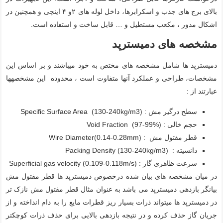
بالای برج های جذب و اسکرابرها، داخل لوله های ۲و ۴ اینچی و همچنین در
اشکال مدور ، مکعب مستطیل و … قابل ساخت و استفاده است.
مشخصه های دمیسترپد
دمیسترپد ها شامل مشخصه های مختص به خود می‍باشند و بر اساس این
مشخصات، طراحی و عملکرد آن‍ها متفاوت است ، محدوده این مشخصه‍ها
عبارتند از :
سطح درگیر مش :
(130-240kg/m3)
Specific Surface Area
حجم خالی : Void Fraction (97-99%)
قطر مفتول مش : Wire Diameter(0.14-0.28mm)
دانسیته : Packing Density (130-240kg/m3)
سرعت ظاهری گاز : Superficial gas velocity (0.109-0.118m/s)
در میان مشخصه های بیان شده درخصوص دمیسترپد ها قطر مفتول مش
بیانگر بازدهی دمیسترپد می باشد به عنوان مثال قطر مفتول مش نازک تر
در دمیسترپد ها میتواند ذرات بسیار ریز قطرات مایع را به دام انداخته و از
جریان گاز حذف کرده و در نتیجه بازدهی بالایی برای حذف ذرات کوچکتر