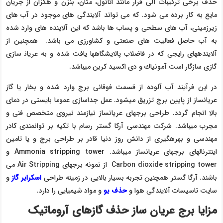
حذف برخی تركیبات آلی فرار مانند اتانول، متان، بنزن و هگزان از جریان
مایع به كار برده می شود. که می تواند آلایندگی های موجود در آب های
زیرزمینی، آب های سطحی و پساب ها باشد که این آلاینده های وارد شده
به آب حاصل فعالیت های صنعتی و کشاورزی می باشد. همچنین از
آلاینده‍های رایجی كه در فاضلاب پالایشگاه‍ها یافت شده و به عریان‍ سازی
گازی سازگار است آمونیاك و دی اکسید کربن می‍باشد.
در این فرآیند آب آلوده از قسمت فوقانی برج وارد شده و بخار یا گاز
عریان‍ساز از پایین برج تزریق می‍شود. عمل جداسازی عموما بایستی در دمای
بالا انجام گردد. طراحی برج‍های عریان‍ساز نیازمند نیروی متخصص فنی و
مجرب می‍باشد. شرکت مهندسی آرکا گستر رسام با تکیه بر توانمندی کادر
مهندسی و بهره‍گیری از دانش روز دنیا قادر بر طراحی برج و یا تامین
اینترنال‍های برج‍های عریان‍ساز می‍باشد.
Ammonia stripping tower
و
Carbon dioxide stripping tower از نمونه برج‍های Air Stripping می
باشند. آرگا گستر همچنین تجربه بسیار بالایی در زمینه طراحی
اسکرابر گاز
و
سایت تاسیسات آلایندگی هوا و
حذف بو
و مواد شیمیایی را دارد.
مزایا برج عریان ساز حذف گازهای آروماتیک