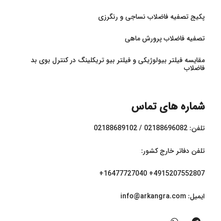
پکیج تصفیه فاضلاب نساجی و رنگرزی
تصفیه فاضلاب پرورش ماهی
مقایسه فیلتر بیولوژیکی و فیلتر بیو تریکلینگ در کنترل بوی بد
فاضلاب
شماره های تماس
تلفن: 02188696082 / 02188689102
تلفن دفاتر خارج کشور:
4915207552807+ 16477727040+
ایمیل:‌ info@arkangra.com