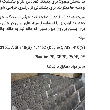
بد لیمیترز معمولا برای پکینگ تصادفی فلز و پلاستیک 
و میله ها میتوانند برای پشتیبانی از بارگیری طراحی شون
مزیت عمده استفاده از صفحه ضد حرکتی متحرک، خرد 
دهد. بد لیمیترز با استفاده از میله های وزنی در جای 
برای بستن بر روی دیوار ستون که مانع نیاز به حلقه ج
مواد:
 316L, AISI 310(S), 1.4462 (
Duplex
), AISI 410(S)
Plastic: PP, GFPP, PVDF, PE
سایر مواد مطابق با تقاضا