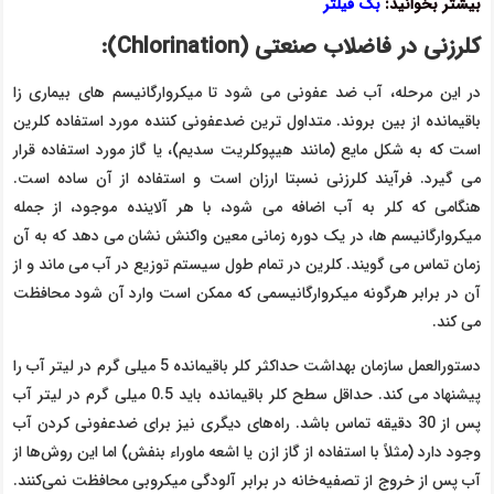
بیشتر بخوانید:
بگ فیلتر
کلرزنی در فاضلاب صنعتی (
Chlorination
):
در این مرحله، آب ضد عفونی می شود تا میکروارگانیسم های بیماری زا
باقیمانده از بین بروند. متداول ترین ضدعفونی کننده مورد استفاده کلرین
است که به شکل مایع (مانند هیپوکلریت سدیم)، یا گاز مورد استفاده قرار
می گیرد. فرآیند کلرزنی نسبتا ارزان است و استفاده از آن ساده است.
هنگامی که کلر به آب اضافه می شود، با هر آلاینده موجود، از جمله
میکروارگانیسم ها، در یک دوره زمانی معین واکنش نشان می دهد که به آن
زمان تماس می گویند. کلرین در تمام طول سیستم توزیع در آب می ماند و از
آن در برابر هرگونه میکروارگانیسمی که ممکن است وارد آن شود محافظت
می کند.
دستورالعمل سازمان بهداشت حداکثر کلر باقیمانده 5 میلی گرم در لیتر آب را
پیشنهاد می کند. حداقل سطح کلر باقیمانده باید 0.5 میلی گرم در لیتر آب
پس از 30 دقیقه تماس باشد. راه‌های دیگری نیز برای ضدعفونی کردن آب
وجود دارد (مثلاً با استفاده از گاز ازن یا اشعه ماوراء بنفش) اما این روش‌ها از
آب پس از خروج از تصفیه‌خانه در برابر آلودگی میکروبی محافظت نمی‌کنند.