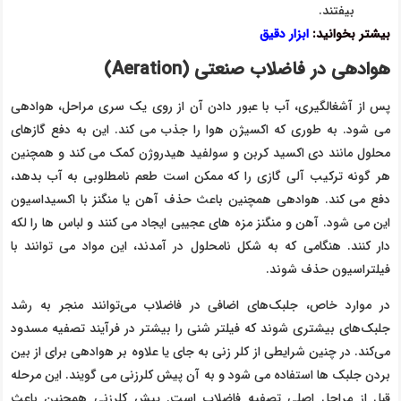
بیفتند.
بیشتر بخوانید:
ابزار دقیق
هوادهی در فاضلاب صنعتی (
Aeration
)
پس از آشغالگیری، آب با عبور دادن آن از روی یک سری مراحل، هوادهی
می شود. به طوری که اکسیژن هوا را جذب می کند. این به دفع گازهای
محلول مانند دی اکسید کربن و سولفید هیدروژن کمک می کند و همچنین
هر گونه ترکیب آلی گازی را که ممکن است طعم نامطلوبی به آب بدهد،
دفع می کند. هوادهی همچنین باعث حذف آهن یا منگنز با اکسیداسیون
این می شود. آهن و منگنز مزه های عجیبی ایجاد می کنند و لباس ها را لکه
دار کنند. هنگامی که به شکل نامحلول در آمدند، این مواد می توانند با
فیلتراسیون حذف شوند.
در موارد خاص، جلبک‌های اضافی در فاضلاب می‌توانند منجر به رشد
جلبک‌های بیشتری شوند که فیلتر شنی را بیشتر در فرآیند تصفیه مسدود
می‌کند. در چنین شرایطی از کلر زنی به جای یا علاوه بر هوادهی برای از بین
بردن جلبک ها استفاده می شود و به آن پیش کلرزنی می گویند. این مرحله
قبل از مراحل اصلی تصفیه فاضلاب است. پیش کلرزنی همچنین باعث