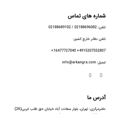
شماره های تماس
تلفن: 02188696082 / 02188689102
تلفن دفاتر خارج کشور:
4915207552807+ 16477727040+
ایمیل:‌ info@arkangra.com
آدرس ما
دفترمرکزی: تهران، بلوار سعادت آباد خیابان حق طلب غربی(26)