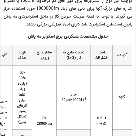
کوچک این نوع از اسکرابرها برای دبی های کم درحدود 100Cfm یا کمتر و
اندازه های بزرگ آنها برای دبی های زیاد 100000Cfm مورد استفاده قرار
می گیرند. با توجه به اینکه سرعت جریان گاز در داخل اسکرابرهای مه پاش
پایین است،این اسکرابرها باید دارای ابعاد فیزیکی بزرگی باشند.
جدول مشخصات عملکردی برج اسکرابر مه پاش
افت
نسبت مایع به
فشار مایع
بازده
آلاینده
کاربر
فشارP∆
گاز (L/G)
ورودی
حذف
50-
90%
(بازده
زیاد
0.5-
فقط
گازها
3
20gal/1000ft
برای
– صنا
گازهای
معد
بسیار
– صنا
انحلال
0.5-3
70-
شیمیا
پذیر)
O
InH
2800Kpa
-زبا
2
سوزه
صنای